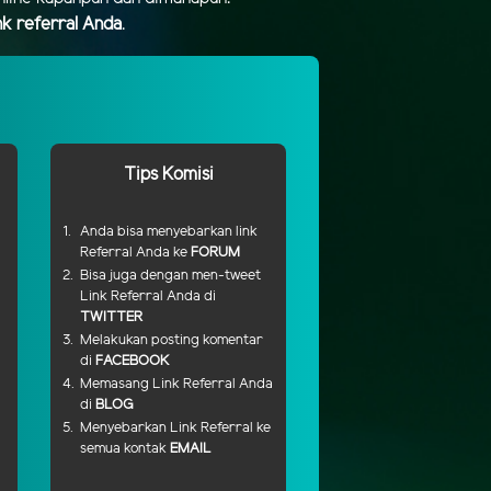
nk referral Anda
.
Tips Komisi
1.
Anda bisa menyebarkan link
Referral Anda ke
FORUM
2.
Bisa juga dengan men-tweet
Link Referral Anda di
TWITTER
3.
Melakukan posting komentar
di
FACEBOOK
4.
Memasang Link Referral Anda
di
BLOG
5.
Menyebarkan Link Referral ke
semua kontak
EMAIL