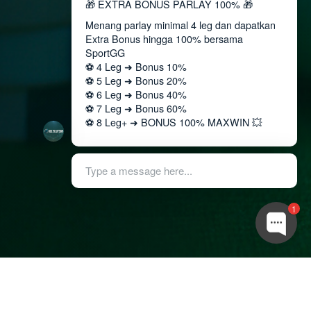
🎁 EXTRA BONUS PARLAY 100% 🎁
Menang parlay minimal 4 leg dan dapatkan
Extra Bonus hingga 100% bersama
SportGG
⚽️ 4 Leg ➜ Bonus 10%
⚽️ 5 Leg ➜ Bonus 20%
⚽️ 6 Leg ➜ Bonus 40%
⚽️ 7 Leg ➜ Bonus 60%
⚽️ 8 Leg+ ➜ BONUS 100% MAXWIN 💥
✅ Min bet Rp70K
✅ Odds min 1.7 / leg
✅ Bonus hingga Rp 27 juta / hari
Type a message here...
Semakin banyak leg tembus, semakin besar
Bonusnya 🚀
1
Yuk gas kan dan mainkan sekarang di
SportGG - Dewa Nya Taruhan Terpercaya
🎁 Ikuti Event Balap TurnOver - World Cup
2026 SportGG dan menangkan hadiah
RTP SLOT
BOCORAN GAME
utama mobil impianmu!
Untuk Contact :