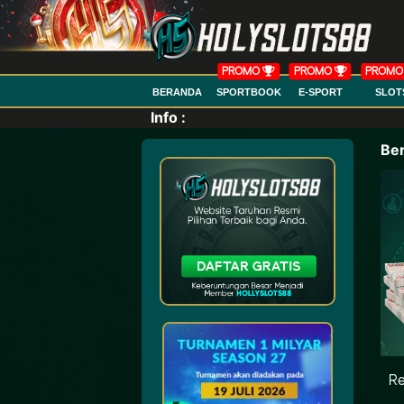
PROMO
PROMO
PROM
BERANDA
SPORTBOOK
E-SPORT
SLOT
Info :
Be
Re