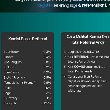
Register
sekarang juga
& referensikan Li
Cara Melihat Komisi Dan
Komisi Bonus Referral
Total Referral Anda
Sportbook
0.3%
1.
Login ke HOLYSLOT88
Esport
0.3%
2.
Klik
REFERRAL
untuk melihat
total referral Anda
MM Tangkas
0.8%
3.
Klik
KOMISI
untuk melihat
IDNLIVE
0.2%
total Komisi Anda
Live Casino
0.2%
4.
Cara penarikan Referral
Slots ( Promo )
0.5%
dapat dilakukan setiap hari
Tembak Ikan ( Promo )
0.5%
senin dengan melakukan
Poker
15%
withdraw.
Togel
2%
E-Lottery
1%
Proxy Bet
0.05%