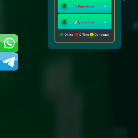
Online
Offline
Gangguan