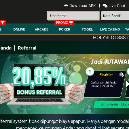
Download APK
Live Chat
O
PROMO
S
IDNLIVE
ARCADE
POKER
TOGEL
LIVE CASINO
T
HOLYSLOTS88 menghadirkan sis
randa
Referral
ferral system tidak dipungut biaya apapun. Hanya dengan modal o
mengecek keuntungan Anda yang dapat dilihat secara o