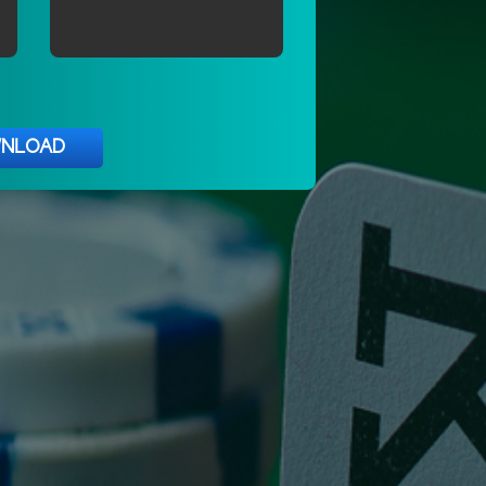
NLOAD