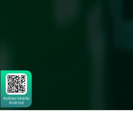
KALKULATOR MIX PARLAY
TENTANG KA