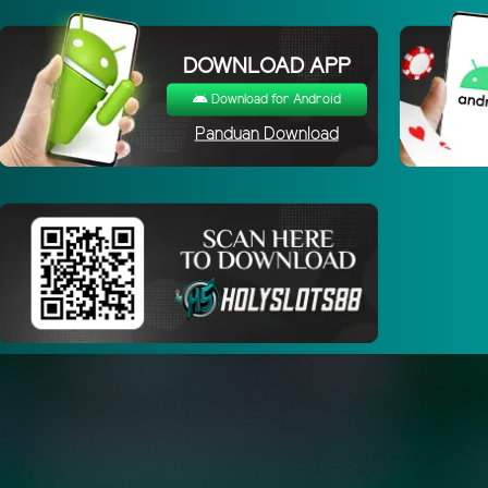
DOWNLOAD APP
Download for Android
Panduan Download